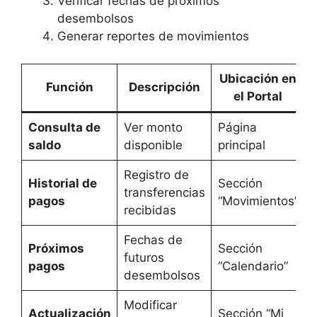
Verificar fechas de próximos
desembolsos
Generar reportes de movimientos
Ubicación en
Función
Descripción
el Portal
Consulta de
Ver monto
Página
saldo
disponible
principal
Registro de
Historial de
Sección
transferencias
pagos
“Movimientos”
recibidas
Fechas de
Próximos
Sección
futuros
pagos
“Calendario”
desembolsos
Modificar
Actualización
Sección “Mi